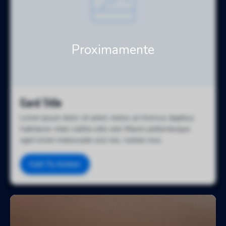
Card Title
Lorem ipsum dolor sit amet, metus at rhoncus dapibus,
habitasse vitae cubilia odio sed. Mauris pellentesque
eget lorem malesuada wisi nec, nullam mus.
Call To Action