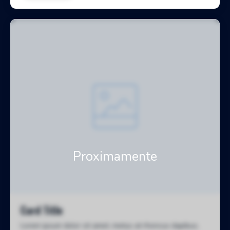
Card Title
Lorem ipsum dolor sit amet, metus at rhoncus dapibus,