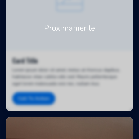
Card Title
Lorem ipsum dolor sit amet, metus at rhoncus dapibus,
habitasse vitae cubilia odio sed. Mauris pellentesque
eget lorem malesuada wisi nec, nullam mus.
Call To Action